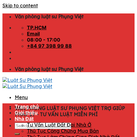
Skip to content
Văn phòng luật sư Phụng Việt
TP.HCM
Email
08:00 - 17:00
+84 97 398 99 88
Văn phòng luật sư Phụng Việt
Menu
Trang chủ
VĂN PHÒNG LUẬT SƯ PHỤNG VIỆT TRỢ GIÚP
Giới thiệu
PHÁP LÝ - TƯ VẤN LUẬT MIỄN PHÍ
Nhà Đất
Tư Vấn Luật Đất Đai Nhà Ở
Thủ Tục Công Chứng Mua Bán