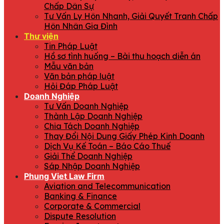
Chấp Dân Sự
Tư Vấn Ly Hôn Nhanh, Giải Quyết Tranh Chấp
Hôn Nhân Gia Đình
Thư viện
Tin Pháp Luật
Hồ sơ tình huống – Bài thu hoạch diễn án
Mẫu văn bản
Văn bản pháp luật
Hỏi Đáp Pháp Luật
Doanh Nghiệp
Tư Vấn Doanh Nghiệp
Thành Lập Doanh Nghiệp
Chia Tách Doanh Nghiệp
Thay Đổi Nội Dung Giấy Phép Kinh Doanh
Dịch Vụ Kế Toán – Báo Cáo Thuế
Giải Thể Doanh Nghiệp
Sáp Nhập Doanh Nghiệp
Phung Viet Law Firm
Aviation and Telecommunication
Banking & Finance
Corporate & Commercial
Dispute Resolution