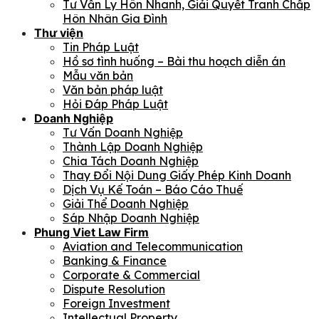
Tư Vấn Ly Hôn Nhanh, Giải Quyết Tranh Chấp
Hôn Nhân Gia Đình
Thư viện
Tin Pháp Luật
Hồ sơ tình huống – Bài thu hoạch diễn án
Mẫu văn bản
Văn bản pháp luật
Hỏi Đáp Pháp Luật
Doanh Nghiệp
Tư Vấn Doanh Nghiệp
Thành Lập Doanh Nghiệp
Chia Tách Doanh Nghiệp
Thay Đổi Nội Dung Giấy Phép Kinh Doanh
Dịch Vụ Kế Toán – Báo Cáo Thuế
Giải Thể Doanh Nghiệp
Sáp Nhập Doanh Nghiệp
Phung Viet Law Firm
Aviation and Telecommunication
Banking & Finance
Corporate & Commercial
Dispute Resolution
Foreign Investment
Intellectual Property