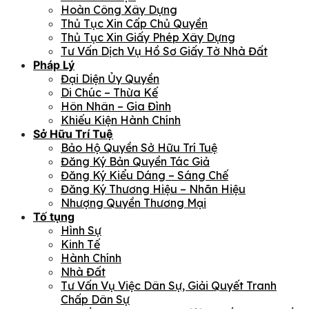
Hoàn Công Xây Dựng
Thủ Tục Xin Cấp Chủ Quyền
Thủ Tục Xin Giấy Phép Xây Dựng
Tư Vấn Dịch Vụ Hồ Sơ Giấy Tờ Nhà Đất
Pháp Lý
Đại Diện Ủy Quyền
Di Chúc – Thừa Kế
Hôn Nhân – Gia Đình
Khiếu Kiện Hành Chính
Sở Hữu Trí Tuệ
Bảo Hộ Quyền Sở Hữu Trí Tuệ
Đăng Ký Bản Quyền Tác Giả
Đăng Ký Kiểu Dáng – Sáng Chế
Đăng Ký Thương Hiệu – Nhãn Hiệu
Nhượng Quyền Thương Mại
Tố tụng
Hình Sự
Kinh Tế
Hành Chính
Nhà Đất
Tư Vấn Vụ Việc Dân Sự, Giải Quyết Tranh
Chấp Dân Sự