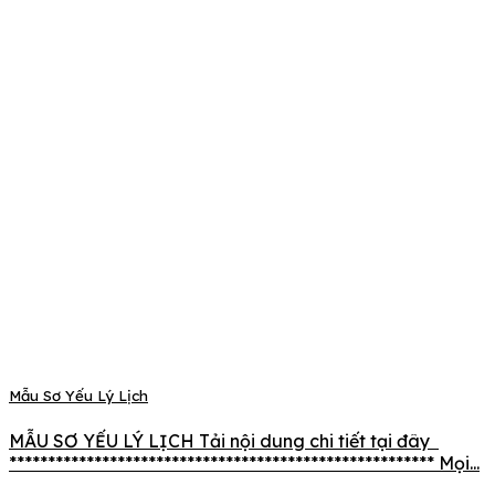
Mẫu Sơ Yếu Lý Lịch
MẪU SƠ YẾU LÝ LỊCH Tải nội dung chi tiết tại đây
******************************************************* Mọi...