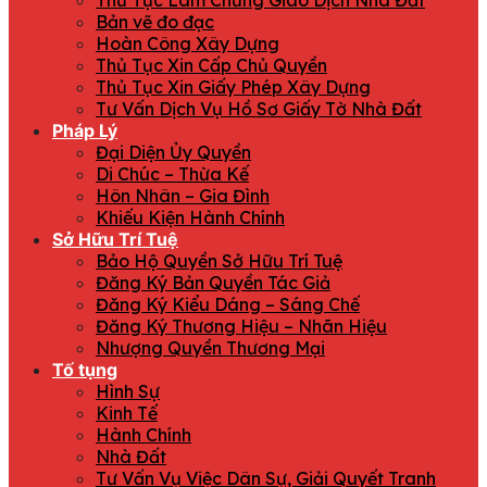
Thủ Tục Làm Chứng Giao Dịch Nhà Đất
Bản vẽ đo đạc
Hoàn Công Xây Dựng
Thủ Tục Xin Cấp Chủ Quyền
Thủ Tục Xin Giấy Phép Xây Dựng
Tư Vấn Dịch Vụ Hồ Sơ Giấy Tờ Nhà Đất
Pháp Lý
Đại Diện Ủy Quyền
Di Chúc – Thừa Kế
Hôn Nhân – Gia Đình
Khiếu Kiện Hành Chính
Sở Hữu Trí Tuệ
Bảo Hộ Quyền Sở Hữu Trí Tuệ
Đăng Ký Bản Quyền Tác Giả
Đăng Ký Kiểu Dáng – Sáng Chế
Đăng Ký Thương Hiệu – Nhãn Hiệu
Nhượng Quyền Thương Mại
Tố tụng
Hình Sự
Kinh Tế
Hành Chính
Nhà Đất
Tư Vấn Vụ Việc Dân Sự, Giải Quyết Tranh