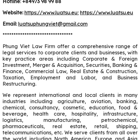
Hotline
:
+84973 98 99 88
Website:
https://www.luatsu.eu
;
https://www.luatsu.eu
Email:
luatsuphungviet@gmail.com
********************************
Phung Viet Law Firm offer a comprehensive range of
legal services to corporate clients and businesses, with
key practice areas including Corporate & Foreign
Investment, Merger & Acquisition, Securities, Banking &
Finance, Commercial Law, Real Estate & Construction,
Taxation, Employment and Labor, and Business
Restructuring.
We represent international and local clients in many
industries including agriculture, aviation, banking,
chemical, consultancy, cosmetic, education, food &
beverage, health care, hospitality, infrastructure,
logistics, manufacturing, petrochemical,
pharmaceuticals, real estate, retail, shipping,
telecommunications, etc. We serve clients from all over
the world including North America, Europe and Asia