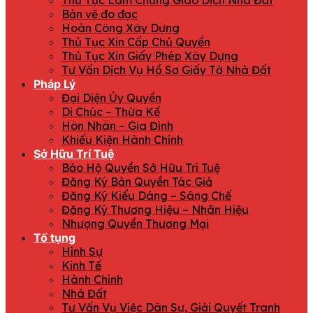
Thủ Tục Làm Chứng Giao Dịch Nhà Đất
Bản vẽ đo đạc
Hoàn Công Xây Dựng
Thủ Tục Xin Cấp Chủ Quyền
Thủ Tục Xin Giấy Phép Xây Dựng
Tư Vấn Dịch Vụ Hồ Sơ Giấy Tờ Nhà Đất
Pháp Lý
Đại Diện Ủy Quyền
Di Chúc – Thừa Kế
Hôn Nhân – Gia Đình
Khiếu Kiện Hành Chính
Sở Hữu Trí Tuệ
Bảo Hộ Quyền Sở Hữu Trí Tuệ
Đăng Ký Bản Quyền Tác Giả
Đăng Ký Kiểu Dáng – Sáng Chế
Đăng Ký Thương Hiệu – Nhãn Hiệu
Nhượng Quyền Thương Mại
Tố tụng
Hình Sự
Kinh Tế
Hành Chính
Nhà Đất
Tư Vấn Vụ Việc Dân Sự, Giải Quyết Tranh