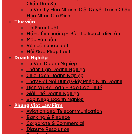
Chấp Dân Sự
Tư Vấn Ly Hôn Nhanh, Giải Quyết Tranh Chấp
Hôn Nhân Gia Đình
Thư viện
Tin Pháp Luật
Hồ sơ tình huống – Bài thu hoạch diễn án
Mẫu văn bản
Văn bản pháp luật
Hỏi Đáp Pháp Luật
Doanh Nghiệp
Tư Vấn Doanh Nghiệp
Thành Lập Doanh Nghiệp
Chia Tách Doanh Nghiệp
Thay Đổi Nội Dung Giấy Phép Kinh Doanh
Dịch Vụ Kế Toán – Báo Cáo Thuế
Giải Thể Doanh Nghiệp
Sáp Nhập Doanh Nghiệp
Phung Viet Law Firm
Aviation and Telecommunication
Banking & Finance
Corporate & Commercial
Dispute Resolution