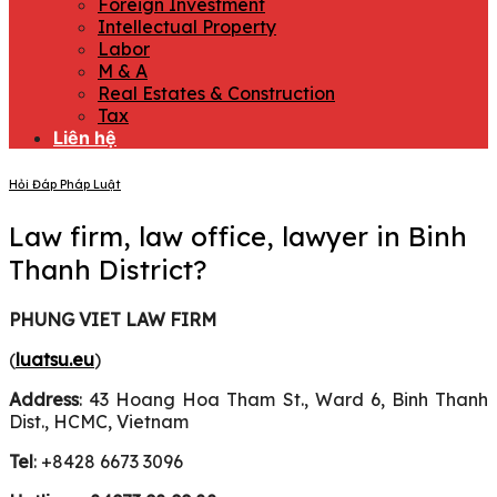
Foreign Investment
Intellectual Property
Labor
M & A
Real Estates & Construction
Tax
Liên hệ
Hỏi Đáp Pháp Luật
Law firm, law office, lawyer in Binh
Thanh District?
PHUNG VIET LAW FIRM
(
luatsu.eu
)
Address
: 43 Hoang Hoa Tham St., Ward 6, Binh Thanh
Dist., HCMC, Vietnam
Tel
: +8428 6673 3096