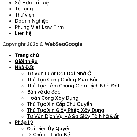
Sở Hữu Trí Tuệ
Tố tụng
Thư viện
Doanh Nghiệp
Phung Viet Law Firm
Liên hệ
Copyright 2026 ©
WebSeoGoogle
Trang chủ
Giới thiệu
Nhà Đất
Tư Vấn Luật Đất Đai Nhà Ở
Thủ Tục Công Chứng Mua Bán
Thủ Tục Làm Chứng Giao Dịch Nhà Đất
Bản vẽ đo đạc
Hoàn Công Xây Dựng
Thủ Tục Xin Cấp Chủ Quyền
Thủ Tục Xin Giấy Phép Xây Dựng
Tư Vấn Dịch Vụ Hồ Sơ Giấy Tờ Nhà Đất
Pháp Lý
Đại Diện Ủy Quyền
Di Chúc – Thừa Kế