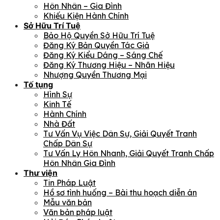
Hôn Nhân – Gia Đình
Khiếu Kiện Hành Chính
Sở Hữu Trí Tuệ
Bảo Hộ Quyền Sở Hữu Trí Tuệ
Đăng Ký Bản Quyền Tác Giả
Đăng Ký Kiểu Dáng – Sáng Chế
Đăng Ký Thương Hiệu – Nhãn Hiệu
Nhượng Quyền Thương Mại
Tố tụng
Hình Sự
Kinh Tế
Hành Chính
Nhà Đất
Tư Vấn Vụ Việc Dân Sự, Giải Quyết Tranh
Chấp Dân Sự
Tư Vấn Ly Hôn Nhanh, Giải Quyết Tranh Chấp
Hôn Nhân Gia Đình
Thư viện
Tin Pháp Luật
Hồ sơ tình huống – Bài thu hoạch diễn án
Mẫu văn bản
Văn bản pháp luật