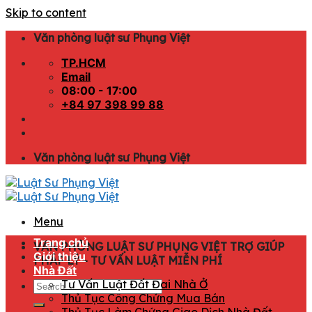
Skip to content
Văn phòng luật sư Phụng Việt
TP.HCM
Email
08:00 - 17:00
+84 97 398 99 88
Văn phòng luật sư Phụng Việt
Menu
Trang chủ
VĂN PHÒNG LUẬT SƯ PHỤNG VIỆT TRỢ GIÚP
Giới thiệu
PHÁP LÝ - TƯ VẤN LUẬT MIỄN PHÍ
Nhà Đất
Tư Vấn Luật Đất Đai Nhà Ở
Thủ Tục Công Chứng Mua Bán