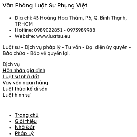
Văn Phòng Luật Sư Phụng Việt
Địa chỉ: 43 Hoàng Hoa Thám, P.6, Q. Bình Thạnh,
TP.HCM
Hotline: 0989022851 - 0973989988
Website: www.luatsu.eu
Luật sư - Dịch vụ pháp lý - Tư vấn - Đại diện ủy quyền -
Bào chữa - Bảo vệ quyền lợi.
Dịch vụ
Hôn nhân gia đình
Luật sư nhà đất
Vay vốn ngân hàng
Luật thừa kế di sản
Luật hình sự
Trang chủ
Giới thiệu
Nhà Đất
Pháp Lý