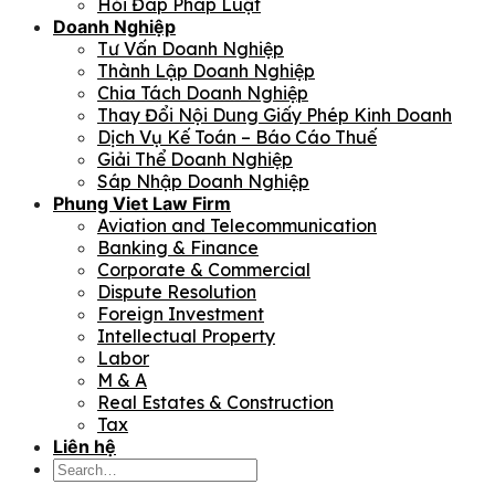
Hỏi Đáp Pháp Luật
Doanh Nghiệp
Tư Vấn Doanh Nghiệp
Thành Lập Doanh Nghiệp
Chia Tách Doanh Nghiệp
Thay Đổi Nội Dung Giấy Phép Kinh Doanh
Dịch Vụ Kế Toán – Báo Cáo Thuế
Giải Thể Doanh Nghiệp
Sáp Nhập Doanh Nghiệp
Phung Viet Law Firm
Aviation and Telecommunication
Banking & Finance
Corporate & Commercial
Dispute Resolution
Foreign Investment
Intellectual Property
Labor
M & A
Real Estates & Construction
Tax
Liên hệ