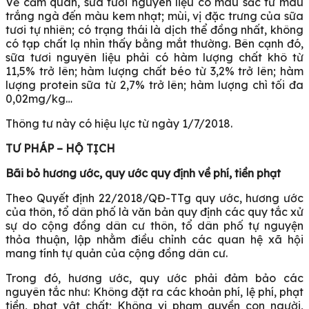
Về cảm quan, sữa tươi nguyên liệu có màu sắc từ màu
trắng ngà đến màu kem nhạt; mùi, vị đặc trưng của sữa
tươi tự nhiên; có trạng thái là dịch thể đồng nhất, không
có tạp chất lạ nhìn thấy bằng mắt thường. Bên cạnh đó,
sữa tươi nguyên liệu phải có hàm lượng chất khô từ
11,5% trở lên; hàm lượng chất béo từ 3,2% trở lên; hàm
lượng protein sữa từ 2,7% trở lên; hàm lượng chì tối đa
0,02mg/kg…
Thông tư này có hiệu lực từ ngày 1/7/2018.
TƯ PHÁP – HỘ TỊCH
Bãi bỏ hương ước, quy ước quy định về phí, tiền phạt
Theo Quyết định 22/2018/QĐ-TTg quy ước, hương ước
của thôn, tổ dân phố là văn bản quy định các quy tắc xử
sự do cộng đồng dân cư thôn, tổ dân phố tự nguyện
thỏa thuận, lập nhằm điều chỉnh các quan hệ xã hội
mang tính tự quản của cộng đồng dân cư.
Trong đó, hương ước, quy ước phải đảm bảo các
nguyên tắc như: Không đặt ra các khoản phí, lệ phí, phạt
tiền, phạt vật chất; Không vi phạm quyền con người,