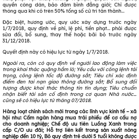
quyền công dân, bảo đảm bình đẳng giới; Chỉ được
thông qua khi có trên 50% tổng số cử tri tán thành…
Đặc biệt, hương ước, quy ước xây dựng trước ngày
1/7/2018, quy định về phí, lệ phí, tiền phạt… phải được
sửa đổi, bổ sung, thay thế hoặc bãi bỏ trước ngày
31/12/2018.
Quyết định này có hiệu lực từ ngày 1/7/2018.
Ngoài ra, còn có quy định về người lao động làm việc
trong khai thác quặng hầm lò; Yêu cầu với công lệnh tải
trọng, công lệnh tốc độ đường sắt; Tiêu chí xác định
điểm đen tai nạn giao thông đường sắt; Bổ sung đối
tượng được khai thác thông tin tín dụng; Tiêu chuẩn
nhận biết tài sản cố định trong cơ quan Nhà nước…
cũng sẽ có hiệu lực từ tháng 07/2018.
Hàng loạt chính sách mới trong các lĩnh vực kinh tế – xã
hội như: Cấm ngân hàng mua trái phiếu để cơ cấu nợ
cho doanh nghiệp; Chế độ ưu tiên Luồng Xanh trong
cấp C/O ưu đãi; Hỗ trợ liên kết trong sản xuất nông
nghiệp đến 10 tỷ, Bỏ quy định trẻ dưới 5 tuổi không được