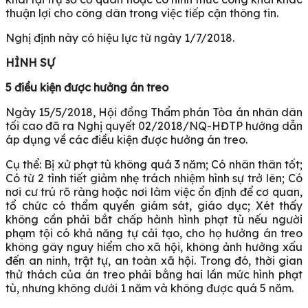
thuận lợi cho công dân trong việc tiếp cận thông tin.
Nghị định này có hiệu lực từ ngày 1/7/2018.
HÌNH SỰ
5 điều kiện được hưởng án treo
Ngày 15/5/2018, Hội đồng Thẩm phán Tòa án nhân dân
tối cao đã ra Nghị quyết 02/2018/NQ-HĐTP hướng dẫn
áp dụng về các điều kiện được hưởng án treo.
Cụ thể: Bị xử phạt tù không quá 3 năm; Có nhân thân tốt;
Có từ 2 tình tiết giảm nhẹ trách nhiệm hình sự trở lên; Có
nơi cư trú rõ ràng hoặc nơi làm việc ổn định để cơ quan,
tổ chức có thẩm quyền giám sát, giáo dục; Xét thấy
không cần phải bắt chấp hành hình phạt tù nếu người
phạm tội có khả năng tự cải tạo, cho họ hưởng án treo
không gây nguy hiểm cho xã hội, không ảnh hưởng xấu
đến an ninh, trật tự, an toàn xã hội. Trong đó, thời gian
thử thách của án treo phải bằng hai lần mức hình phạt
tù, nhưng không dưới 1 năm và không được quá 5 năm.