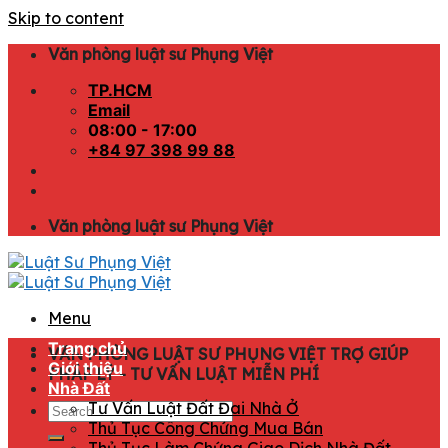
Skip to content
Văn phòng luật sư Phụng Việt
TP.HCM
Email
08:00 - 17:00
+84 97 398 99 88
Văn phòng luật sư Phụng Việt
Menu
Trang chủ
VĂN PHÒNG LUẬT SƯ PHỤNG VIỆT TRỢ GIÚP
Giới thiệu
PHÁP LÝ - TƯ VẤN LUẬT MIỄN PHÍ
Nhà Đất
Tư Vấn Luật Đất Đai Nhà Ở
Thủ Tục Công Chứng Mua Bán