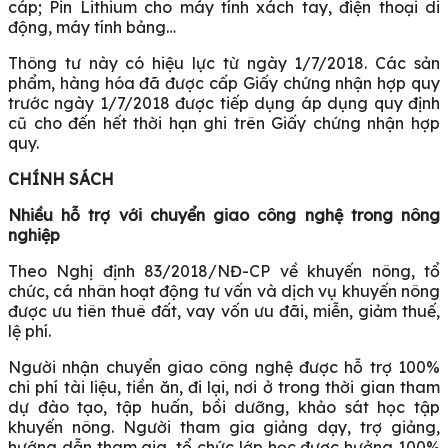
cáp; Pin Lithium cho máy tính xách tay, điện thoại di
động, máy tính bảng…
Thông tư này có hiệu lực từ ngày 1/7/2018. Các sản
phẩm, hàng hóa đã được cấp Giấy chứng nhận hợp quy
trước ngày 1/7/2018 được tiếp dụng áp dụng quy định
cũ cho đến hết thời hạn ghi trên Giấy chứng nhận hợp
quy.
CHÍNH SÁCH
Nhiều hỗ trợ với chuyển giao công nghệ trong nông
nghiệp
Theo Nghị định 83/2018/NĐ-CP về khuyến nông, tổ
chức, cá nhân hoạt động tư vấn và dịch vụ khuyến nông
được ưu tiên thuê đất, vay vốn ưu đãi, miễn, giảm thuế,
lệ phí.
Người nhận chuyển giao công nghệ được hỗ trợ 100%
chi phí tài liệu, tiền ăn, đi lại, nơi ở trong thời gian tham
dự đào tạo, tập huấn, bồi dưỡng, khảo sát học tập
khuyến nông. Người tham gia giảng dạy, trợ giảng,
hướng dẫn tham gia, tổ chức lớp học được hưởng 100%