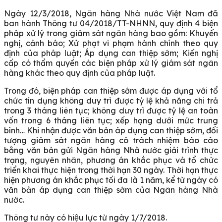
Ngày 12/3/2018, Ngân hàng Nhà nước Việt Nam đã
ban hành Thông tư 04/2018/TT-NHNN, quy định 4 biện
pháp xử lý trong giám sát ngân hàng bao gồm: Khuyến
nghị, cảnh báo; Xử phạt vi phạm hành chính theo quy
định của pháp luật; Áp dụng can thiệp sớm; Kiến nghị
cấp có thẩm quyền các biện pháp xử lý giám sát ngân
hàng khác theo quy định của pháp luật.
Trong đó, biện pháp can thiệp sớm được áp dụng với tổ
chức tín dụng không duy trì được tỷ lệ khả năng chi trả
trong 3 tháng liên tục; không duy trì được tỷ lệ an toàn
vốn trong 6 tháng liên tục; xếp hạng dưới mức trung
bình… Khi nhận được văn bản áp dụng can thiệp sớm, đối
tượng giám sát ngân hàng có trách nhiệm báo cáo
bằng văn bản gửi Ngân hàng Nhà nước giải trình thực
trạng, nguyên nhân, phương án khắc phục và tổ chức
triển khai thực hiện trong thời hạn 30 ngày. Thời hạn thực
hiện phương án khắc phục tối đa là 1 năm, kể từ ngày có
văn bản áp dụng can thiệp sớm của Ngân hàng Nhà
nước.
Thông tư này có hiệu lực từ ngày 1/7/2018.