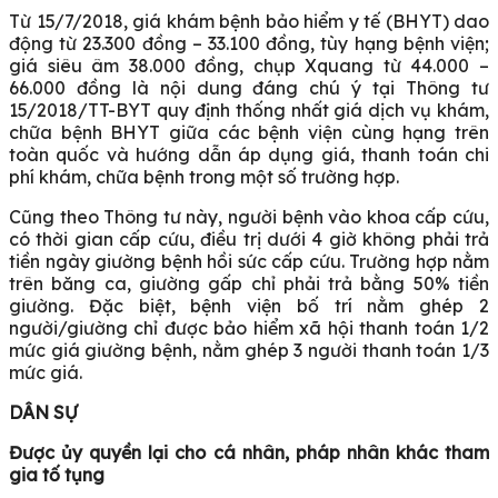
Từ 15/7/2018, giá khám bệnh bảo hiểm y tế (BHYT) dao
động từ 23.300 đồng – 33.100 đồng, tùy hạng bệnh viện;
giá siêu âm 38.000 đồng, chụp Xquang từ 44.000 –
66.000 đồng là nội dung đáng chú ý tại Thông tư
15/2018/TT-BYT quy định thống nhất giá dịch vụ khám,
chữa bệnh BHYT giữa các bệnh viện cùng hạng trên
toàn quốc và hướng dẫn áp dụng giá, thanh toán chi
phí khám, chữa bệnh trong một số trường hợp.
Cũng theo Thông tư này, người bệnh vào khoa cấp cứu,
có thời gian cấp cứu, điều trị dưới 4 giờ không phải trả
tiền ngày giường bệnh hồi sức cấp cứu. Trường hợp nằm
trên băng ca, giường gấp chỉ phải trả bằng 50% tiền
giường. Đặc biệt, bệnh viện bố trí nằm ghép 2
người/giường chỉ được bảo hiểm xã hội thanh toán 1/2
mức giá giường bệnh, nằm ghép 3 người thanh toán 1/3
mức giá.
DÂN SỰ
Được ủy quyền lại cho cá nhân, pháp nhân khác tham
gia tố tụng