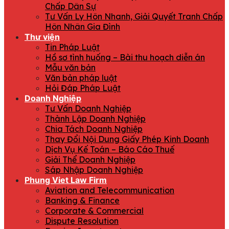
Chấp Dân Sự
Tư Vấn Ly Hôn Nhanh, Giải Quyết Tranh Chấp
Hôn Nhân Gia Đình
Thư viện
Tin Pháp Luật
Hồ sơ tình huống – Bài thu hoạch diễn án
Mẫu văn bản
Văn bản pháp luật
Hỏi Đáp Pháp Luật
Doanh Nghiệp
Tư Vấn Doanh Nghiệp
Thành Lập Doanh Nghiệp
Chia Tách Doanh Nghiệp
Thay Đổi Nội Dung Giấy Phép Kinh Doanh
Dịch Vụ Kế Toán – Báo Cáo Thuế
Giải Thể Doanh Nghiệp
Sáp Nhập Doanh Nghiệp
Phung Viet Law Firm
Aviation and Telecommunication
Banking & Finance
Corporate & Commercial
Dispute Resolution