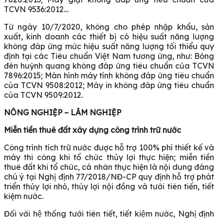
TCVN 9536:2012…
Từ ngày 10/7/2020, không cho phép nhập khẩu, sản
xuất, kinh doanh các thiết bị có hiệu suất năng lượng
không đáp ứng mức hiệu suất năng lượng tối thiểu quy
định tại các Tiêu chuẩn Việt Nam tương ứng, như: Bóng
đèn huỳnh quang không đáp ứng tiêu chuẩn của TCVN
7896:2015; Màn hình máy tính không đáp ứng tiêu chuẩn
của TCVN 9508:2012; Máy in không đáp ứng tiêu chuẩn
của TCVN 9509:2012.
NÔNG NGHIỆP – LÂM NGHIỆP
Miễn tiền thuê đất xây dựng công trình trữ nước
Công trình tích trữ nước được hỗ trợ 100% phí thiết kế và
máy thi công khi tổ chức thủy lợi thực hiện; miễn tiền
thuê đất khi tổ chức, cá nhân thực hiện là nội dung đáng
chú ý tại Nghị định 77/2018/NĐ-CP quy định hỗ trợ phát
triển thủy lợi nhỏ, thủy lợi nội đồng và tưới tiên tiến, tiết
kiệm nước.
Đối với hệ thống tưới tiên tiết, tiết kiệm nước, Nghị định