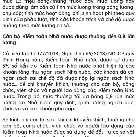
mức 1,3 triệu đồng/tháng trước đây. Mức lương này
được dùng làm căn cứ tính mức lương trong bảng lương,
phụ cấp; tính mức hoạt động phí, sinh hoạt phí theo quy
định của pháp luật, tính các khoản trích và chế độ được
hưởng theo mức lương cơ sở.
Cán bộ Kiểm toán Nhà nước được thưởng đến 0,8 lần
lương
Có hiệu lực từ 1/7/2018, Nghị định 66/2018/NĐ-CP quy
định: Hàng năm, Kiểm toán Nhà nước được sử dụng
5% số tiền do Kiểm toán Nhà nước phát hiện từ các
khoản tăng thu ngân sách Nhà nước, các khoản đã chi
ngân sách sai chế độ đã được nộp lại ngân sách Nhà
nước… để chi khuyến khích, thưởng cho cán bộ, công
chức, viên chức và người lao động của Kiểm toán Nhà
nước. Trong đó, mức thưởng tối đa bằng 0,8 lần mức
lương do Nhà nước quy định, gồm lương ngạch bậc,
chức vụ và các khoản phụ cấp.
Số kinh phí còn lại sau khi chi khuyến khích, thưởng cho
cán bộ, công chức, viên chức và người lao động của
Kiểm toán Nhà nước được sử dụng để đầu tư cơ sở vật