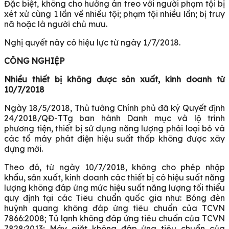
Đặc biệt, không cho hưởng án treo với người phạm tội bị
xét xử cùng 1 lần về nhiều tội; phạm tội nhiều lần; bị truy
nã hoặc là người chủ mưu.
Nghị quyết này có hiệu lực từ ngày 1/7/2018.
CÔNG NGHIỆP
Nhiều thiết bị không được sản xuất, kinh doanh từ
10/7/2018
Ngày 18/5/2018, Thủ tướng Chính phủ đã ký Quyết định
24/2018/QĐ-TTg ban hành Danh mục và lộ trình
phương tiện, thiết bị sử dụng năng lượng phải loại bỏ và
các tổ máy phát điện hiệu suất thấp không được xây
dựng mới.
Theo đó, từ ngày 10/7/2018, không cho phép nhập
khẩu, sản xuất, kinh doanh các thiết bị có hiệu suất năng
lượng không đáp ứng mức hiệu suất năng lượng tối thiểu
quy định tại các Tiêu chuẩn quốc gia như: Bóng đèn
huỳnh quang không đáp ứng tiêu chuẩn của TCVN
7866:2008; Tủ lạnh không đáp ứng tiêu chuẩn của TCVN
7828:2013; Máy giặt không đáp ứng tiêu chuẩn của