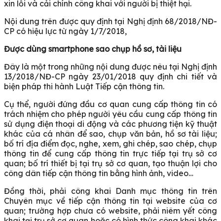
xin lỗi và cải chính công khai với người bị thiệt hại.
Nội dung trên được quy định tại Nghị định 68/2018/NĐ-
CP có hiệu lực từ ngày 1/7/2018,
Được dùng smartphone sao chụp hồ sơ, tài liệu
Đây là một trong những nội dung được nêu tại Nghị định
13/2018/NĐ-CP ngày 23/01/2018 quy định chi tiết và
biện pháp thi hành Luật Tiếp cận thông tin.
Cụ thể, người đứng đầu cơ quan cung cấp thông tin có
trách nhiệm cho phép người yêu cầu cung cấp thông tin
sử dụng điện thoại di động và các phương tiện kỹ thuật
khác của cá nhân để sao, chụp văn bản, hồ sơ tài liệu;
bố trí địa điểm đọc, nghe, xem, ghi chép, sao chép, chụp
thông tin để cung cấp thông tin trực tiếp tại trụ sở cơ
quan; bố trí thiết bị tại trụ sở cơ quan, tạo thuận lợi cho
công dân tiếp cận thông tin bằng hình ảnh, video…
Đồng thời, phải công khai Danh mục thông tin trên
Chuyên mục về tiếp cận thông tin tại website của cơ
quan; trường hợp chưa có website, phải niêm yết công
khai tại trụ sở cơ quan hoặc có hình thức công khai khác