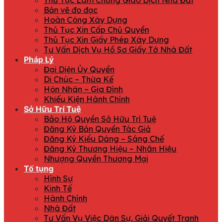
Thủ Tục Làm Chứng Giao Dịch Nhà Đất
Bản vẽ đo đạc
Hoàn Công Xây Dựng
Thủ Tục Xin Cấp Chủ Quyền
Thủ Tục Xin Giấy Phép Xây Dựng
Tư Vấn Dịch Vụ Hồ Sơ Giấy Tờ Nhà Đất
Pháp Lý
Đại Diện Ủy Quyền
Di Chúc – Thừa Kế
Hôn Nhân – Gia Đình
Khiếu Kiện Hành Chính
Sở Hữu Trí Tuệ
Bảo Hộ Quyền Sở Hữu Trí Tuệ
Đăng Ký Bản Quyền Tác Giả
Đăng Ký Kiểu Dáng – Sáng Chế
Đăng Ký Thương Hiệu – Nhãn Hiệu
Nhượng Quyền Thương Mại
Tố tụng
Hình Sự
Kinh Tế
Hành Chính
Nhà Đất
Tư Vấn Vụ Việc Dân Sự, Giải Quyết Tranh