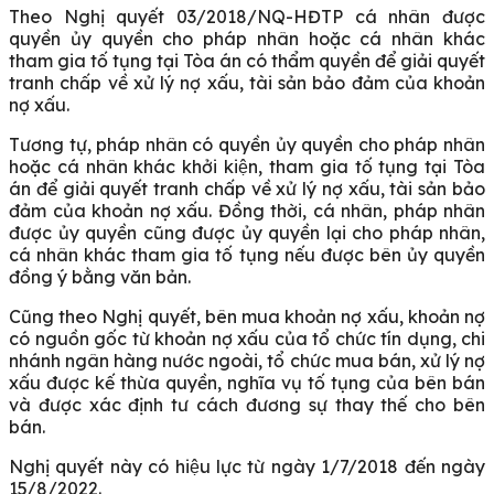
Theo Nghị quyết 03/2018/NQ-HĐTP cá nhân được
quyền ủy quyền cho pháp nhân hoặc cá nhân khác
tham gia tố tụng tại Tòa án có thẩm quyền để giải quyết
tranh chấp về xử lý nợ xấu, tài sản bảo đảm của khoản
nợ xấu.
Tương tự, pháp nhân có quyền ủy quyền cho pháp nhân
hoặc cá nhân khác khởi kiện, tham gia tố tụng tại Tòa
án để giải quyết tranh chấp về xử lý nợ xấu, tài sản bảo
đảm của khoản nợ xấu. Đồng thời, cá nhân, pháp nhân
được ủy quyền cũng được ủy quyền lại cho pháp nhân,
cá nhân khác tham gia tố tụng nếu được bên ủy quyền
đồng ý bằng văn bản.
Cũng theo Nghị quyết, bên mua khoản nợ xấu, khoản nợ
có nguồn gốc từ khoản nợ xấu của tổ chức tín dụng, chi
nhánh ngân hàng nước ngoài, tổ chức mua bán, xử lý nợ
xấu được kế thừa quyền, nghĩa vụ tố tụng của bên bán
và được xác định tư cách đương sự thay thế cho bên
bán.
Nghị quyết này có hiệu lực từ ngày 1/7/2018 đến ngày
15/8/2022.