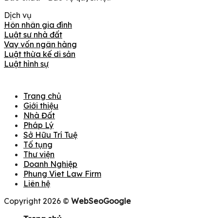
Dịch vụ
Hôn nhân gia đình
Luật sư nhà đất
Vay vốn ngân hàng
Luật thừa kế di sản
Luật hình sự
Trang chủ
Giới thiệu
Nhà Đất
Pháp Lý
Sở Hữu Trí Tuệ
Tố tụng
Thư viện
Doanh Nghiệp
Phung Viet Law Firm
Liên hệ
Copyright 2026 ©
WebSeoGoogle