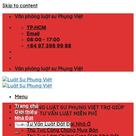
Skip to content
Văn phòng luật sư Phụng Việt
TP.HCM
Email
08:00 - 17:00
+84 97 398 99 88
Văn phòng luật sư Phụng Việt
Menu
Trang chủ
VĂN PHÒNG LUẬT SƯ PHỤNG VIỆT TRỢ GIÚP
Giới thiệu
PHÁP LÝ - TƯ VẤN LUẬT MIỄN PHÍ
Nhà Đất
Tư Vấn Luật Đất Đai Nhà Ở
Thủ Tục Công Chứng Mua Bán