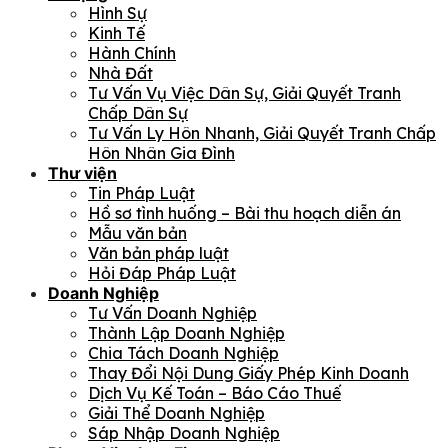
Hình Sự
Kinh Tế
Hành Chính
Nhà Đất
Tư Vấn Vụ Việc Dân Sự, Giải Quyết Tranh
Chấp Dân Sự
Tư Vấn Ly Hôn Nhanh, Giải Quyết Tranh Chấp
Hôn Nhân Gia Đình
Thư viện
Tin Pháp Luật
Hồ sơ tình huống – Bài thu hoạch diễn án
Mẫu văn bản
Văn bản pháp luật
Hỏi Đáp Pháp Luật
Doanh Nghiệp
Tư Vấn Doanh Nghiệp
Thành Lập Doanh Nghiệp
Chia Tách Doanh Nghiệp
Thay Đổi Nội Dung Giấy Phép Kinh Doanh
Dịch Vụ Kế Toán – Báo Cáo Thuế
Giải Thể Doanh Nghiệp
Sáp Nhập Doanh Nghiệp