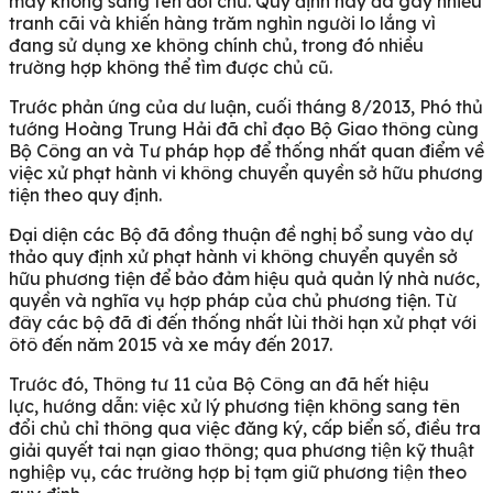
máy không sang tên đổi chủ. Quy định này đã gây nhiều
tranh cãi và khiến hàng trăm nghìn người lo lắng vì
đang sử dụng xe không chính chủ, trong đó nhiều
trường hợp không thể tìm được chủ cũ.
Trước phản ứng của dư luận, cuối tháng 8/2013, Phó thủ
tướng Hoàng Trung Hải đã chỉ đạo Bộ Giao thông cùng
Bộ Công an và Tư pháp họp để thống nhất quan điểm về
việc xử phạt hành vi không chuyển quyền sở hữu phương
tiện theo quy định.
Đại diện các Bộ đã đồng thuận đề nghị bổ sung vào dự
thảo quy định xử phạt hành vi không chuyển quyền sở
hữu phương tiện để bảo đảm hiệu quả quản lý nhà nước,
quyền và nghĩa vụ hợp pháp của chủ phương tiện. Từ
đây các bộ đã đi đến thống nhất lùi thời hạn xử phạt với
ôtô đến năm 2015 và xe máy đến 2017.
Trước đó, Thông tư 11 của Bộ Công an đã hết hiệu
lực, hướng dẫn: việc xử lý phương tiện không sang tên
đổi chủ chỉ thông qua việc đăng ký, cấp biển số, điều tra
giải quyết tai nạn giao thông; qua phương tiện kỹ thuật
nghiệp vụ, các trường hợp bị tạm giữ phương tiện theo