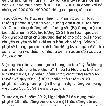
Quy định phạt về hành vi này với xe máy sẽ lùi thời hạn
đến 2017 và mức phạt là 100.000 – 200.000 đồng với cá
nhân, và 200.000- 400.000 đồng cơ quan, tổ chức.
Trao đổi với
VnExpress
, thiếu tá Phạm Quang Huy,
trưởng phòng tuyên truyền, hướng dẫn luật, Cục Cảnh
sát Giao thông đường bộ – đường sắt (Bộ Công an) cho
biết, đầu năm 2015, lực lượng CSGT trên toàn quốc sẽ
áp dụng xử phạt chủ phương tiện là ôtô các loại không
chuyển quyền sở hữu khi mua bán, cho tặng… Việc xử
phạt sẽ thông qua ba hình thức: đăng ký xe, qua điều tra
xử lý tai nạn và điều tra những xe liên quan đến các vụ
án, xe gian.
Việc người dân vi phạm giao thông có bị xử lý lỗi không
sang tên đổi chủ hay không? Thiếu tá Huy cho biết sẽ
làm theo luật, tuy nhiên, cảnh sát giao thông sẽ tuyên
truyền về quy trình, lộ trình, nhắc nhở trước khi xử
phạt trên các phương tiện thông tin đại chúng và trang
web của Cục CSGT (www
.csgt.vn
).
Trước đó, cuối năm 2012, Nghị định 71 áp dụng mức
phạt 6-10 triệu đồng với ôtô và một triệu đồng với xe