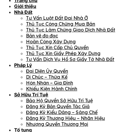
Trang chủ
Giới thiệu
Nhà Đất
Tư Vấn Luật Đất Đai Nhà Ở
Thủ Tục Công Chứng Mua Bán
Thủ Tục Làm Chứng Giao Dịch Nhà Đất
Bản vẽ đo đạc
Hoàn Công Xây Dựng
Thủ Tục Xin Cấp Chủ Quyền
Thủ Tục Xin Giấy Phép Xây Dựng
Tư Vấn Dịch Vụ Hồ Sơ Giấy Tờ Nhà Đất
Pháp Lý
Đại Diện Ủy Quyền
Di Chúc – Thừa Kế
Hôn Nhân – Gia Đình
Khiếu Kiện Hành Chính
Sở Hữu Trí Tuệ
Bảo Hộ Quyền Sở Hữu Trí Tuệ
Đăng Ký Bản Quyền Tác Giả
Đăng Ký Kiểu Dáng – Sáng Chế
Đăng Ký Thương Hiệu – Nhãn Hiệu
Nhượng Quyền Thương Mại
Tố tụng