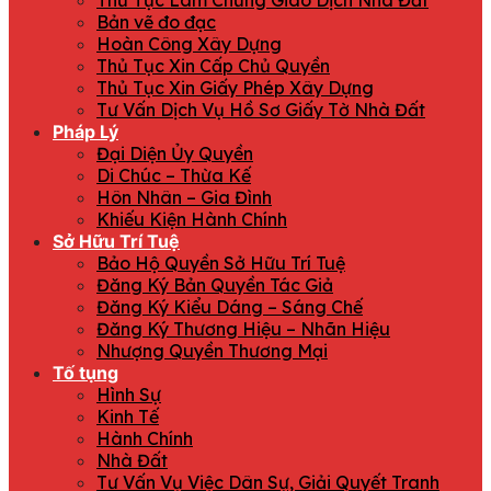
Thủ Tục Làm Chứng Giao Dịch Nhà Đất
Bản vẽ đo đạc
Hoàn Công Xây Dựng
Thủ Tục Xin Cấp Chủ Quyền
Thủ Tục Xin Giấy Phép Xây Dựng
Tư Vấn Dịch Vụ Hồ Sơ Giấy Tờ Nhà Đất
Pháp Lý
Đại Diện Ủy Quyền
Di Chúc – Thừa Kế
Hôn Nhân – Gia Đình
Khiếu Kiện Hành Chính
Sở Hữu Trí Tuệ
Bảo Hộ Quyền Sở Hữu Trí Tuệ
Đăng Ký Bản Quyền Tác Giả
Đăng Ký Kiểu Dáng – Sáng Chế
Đăng Ký Thương Hiệu – Nhãn Hiệu
Nhượng Quyền Thương Mại
Tố tụng
Hình Sự
Kinh Tế
Hành Chính
Nhà Đất
Tư Vấn Vụ Việc Dân Sự, Giải Quyết Tranh