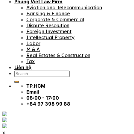
Phung Viet Law Firm
Aviation and Telecommunication
Banking & Finance
Corporate & Commercial
Dispute Resolution
Foreign Investment
Intellectual Property
Labor
M & A
Real Estates & Construction
Tax
Liên hệ
TP.HCM
Email
08:00 - 17:00
+84 97 398 99 88
x