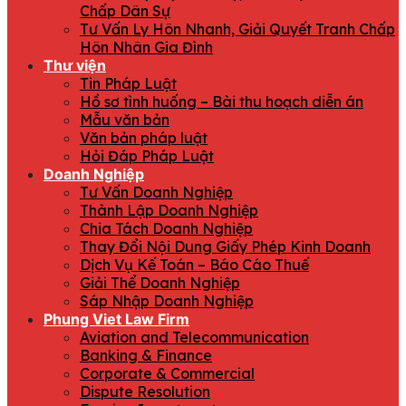
Chấp Dân Sự
Tư Vấn Ly Hôn Nhanh, Giải Quyết Tranh Chấp
Hôn Nhân Gia Đình
Thư viện
Tin Pháp Luật
Hồ sơ tình huống – Bài thu hoạch diễn án
Mẫu văn bản
Văn bản pháp luật
Hỏi Đáp Pháp Luật
Doanh Nghiệp
Tư Vấn Doanh Nghiệp
Thành Lập Doanh Nghiệp
Chia Tách Doanh Nghiệp
Thay Đổi Nội Dung Giấy Phép Kinh Doanh
Dịch Vụ Kế Toán – Báo Cáo Thuế
Giải Thể Doanh Nghiệp
Sáp Nhập Doanh Nghiệp
Phung Viet Law Firm
Aviation and Telecommunication
Banking & Finance
Corporate & Commercial
Dispute Resolution