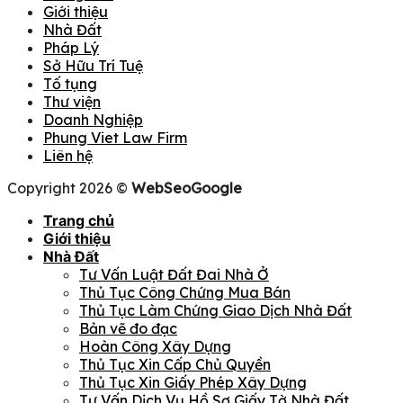
Giới thiệu
Nhà Đất
Pháp Lý
Sở Hữu Trí Tuệ
Tố tụng
Thư viện
Doanh Nghiệp
Phung Viet Law Firm
Liên hệ
Copyright 2026 ©
WebSeoGoogle
Trang chủ
Giới thiệu
Nhà Đất
Tư Vấn Luật Đất Đai Nhà Ở
Thủ Tục Công Chứng Mua Bán
Thủ Tục Làm Chứng Giao Dịch Nhà Đất
Bản vẽ đo đạc
Hoàn Công Xây Dựng
Thủ Tục Xin Cấp Chủ Quyền
Thủ Tục Xin Giấy Phép Xây Dựng
Tư Vấn Dịch Vụ Hồ Sơ Giấy Tờ Nhà Đất