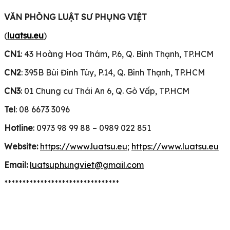
VĂN PHÒNG LUẬT SƯ PHỤNG VIỆT
(
luatsu.eu
)
CN1
: 43 Hoàng Hoa Thám, P.6, Q. Bình Thạnh, TP.HCM
CN2
: 395B Bùi Đình Túy, P.14, Q. Bình Thạnh, TP.HCM
CN3
: 01 Chung cư Thái An 6, Q. Gò Vấp, TP.HCM
Tel
: 08 6673 3096
Hotline
: 0973 98 99 88 – 0989 022 851
Website:
https://www.luatsu.eu
;
https://www.luatsu.eu
Email:
luatsuphungviet@gmail.com
********************************