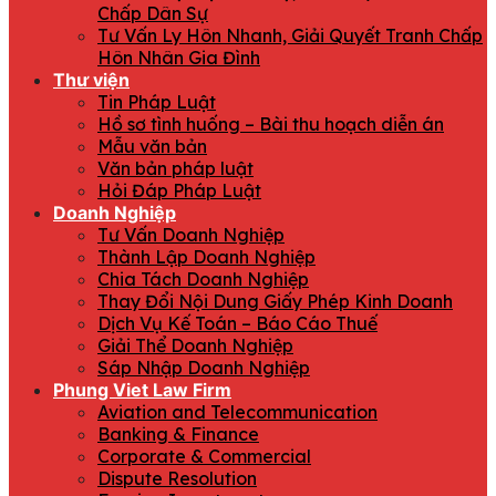
Chấp Dân Sự
Tư Vấn Ly Hôn Nhanh, Giải Quyết Tranh Chấp
Hôn Nhân Gia Đình
Thư viện
Tin Pháp Luật
Hồ sơ tình huống – Bài thu hoạch diễn án
Mẫu văn bản
Văn bản pháp luật
Hỏi Đáp Pháp Luật
Doanh Nghiệp
Tư Vấn Doanh Nghiệp
Thành Lập Doanh Nghiệp
Chia Tách Doanh Nghiệp
Thay Đổi Nội Dung Giấy Phép Kinh Doanh
Dịch Vụ Kế Toán – Báo Cáo Thuế
Giải Thể Doanh Nghiệp
Sáp Nhập Doanh Nghiệp
Phung Viet Law Firm
Aviation and Telecommunication
Banking & Finance
Corporate & Commercial
Dispute Resolution