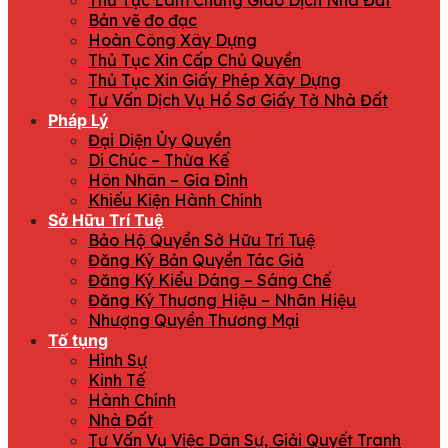
Thủ Tục Làm Chứng Giao Dịch Nhà Đất
Bản vẽ đo đạc
Hoàn Công Xây Dựng
Thủ Tục Xin Cấp Chủ Quyền
Thủ Tục Xin Giấy Phép Xây Dựng
Tư Vấn Dịch Vụ Hồ Sơ Giấy Tờ Nhà Đất
Pháp Lý
Đại Diện Ủy Quyền
Di Chúc – Thừa Kế
Hôn Nhân – Gia Đình
Khiếu Kiện Hành Chính
Sở Hữu Trí Tuệ
Bảo Hộ Quyền Sở Hữu Trí Tuệ
Đăng Ký Bản Quyền Tác Giả
Đăng Ký Kiểu Dáng – Sáng Chế
Đăng Ký Thương Hiệu – Nhãn Hiệu
Nhượng Quyền Thương Mại
Tố tụng
Hình Sự
Kinh Tế
Hành Chính
Nhà Đất
Tư Vấn Vụ Việc Dân Sự, Giải Quyết Tranh