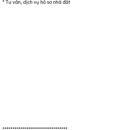
* Tư vấn, dịch vụ hồ sơ nhà đất
********************************