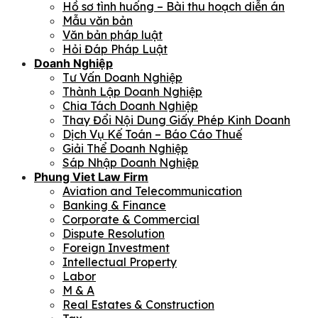
Hồ sơ tình huống – Bài thu hoạch diễn án
Mẫu văn bản
Văn bản pháp luật
Hỏi Đáp Pháp Luật
Doanh Nghiệp
Tư Vấn Doanh Nghiệp
Thành Lập Doanh Nghiệp
Chia Tách Doanh Nghiệp
Thay Đổi Nội Dung Giấy Phép Kinh Doanh
Dịch Vụ Kế Toán – Báo Cáo Thuế
Giải Thể Doanh Nghiệp
Sáp Nhập Doanh Nghiệp
Phung Viet Law Firm
Aviation and Telecommunication
Banking & Finance
Corporate & Commercial
Dispute Resolution
Foreign Investment
Intellectual Property
Labor
M & A
Real Estates & Construction