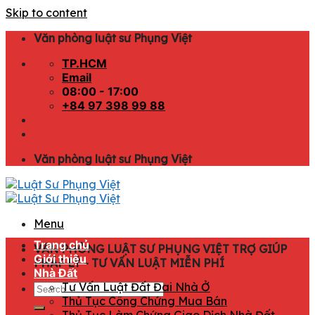
Skip to content
Văn phòng luật sư Phụng Việt
TP.HCM
Email
08:00 - 17:00
+84 97 398 99 88
Văn phòng luật sư Phụng Việt
Menu
Trang chủ
VĂN PHÒNG LUẬT SƯ PHỤNG VIỆT TRỢ GIÚP
Giới thiệu
PHÁP LÝ - TƯ VẤN LUẬT MIỄN PHÍ
Nhà Đất
Tư Vấn Luật Đất Đai Nhà Ở
Thủ Tục Công Chứng Mua Bán