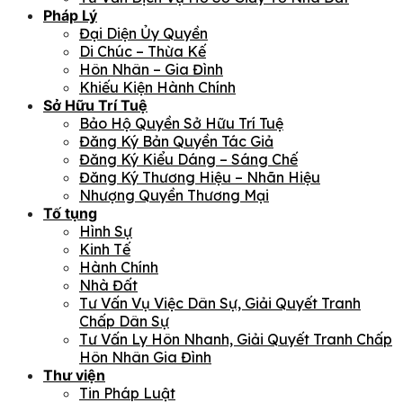
Pháp Lý
Đại Diện Ủy Quyền
Di Chúc – Thừa Kế
Hôn Nhân – Gia Đình
Khiếu Kiện Hành Chính
Sở Hữu Trí Tuệ
Bảo Hộ Quyền Sở Hữu Trí Tuệ
Đăng Ký Bản Quyền Tác Giả
Đăng Ký Kiểu Dáng – Sáng Chế
Đăng Ký Thương Hiệu – Nhãn Hiệu
Nhượng Quyền Thương Mại
Tố tụng
Hình Sự
Kinh Tế
Hành Chính
Nhà Đất
Tư Vấn Vụ Việc Dân Sự, Giải Quyết Tranh
Chấp Dân Sự
Tư Vấn Ly Hôn Nhanh, Giải Quyết Tranh Chấp
Hôn Nhân Gia Đình
Thư viện
Tin Pháp Luật