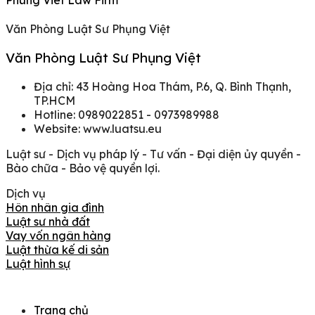
Phung Viet Law Firm
Văn Phòng Luật Sư Phụng Việt
Văn Phòng Luật Sư Phụng Việt
Địa chỉ: 43 Hoàng Hoa Thám, P.6, Q. Bình Thạnh,
TP.HCM
Hotline: 0989022851 - 0973989988
Website: www.luatsu.eu
Luật sư - Dịch vụ pháp lý - Tư vấn - Đại diện ủy quyền -
Bào chữa - Bảo vệ quyền lợi.
Dịch vụ
Hôn nhân gia đình
Luật sư nhà đất
Vay vốn ngân hàng
Luật thừa kế di sản
Luật hình sự
Trang chủ