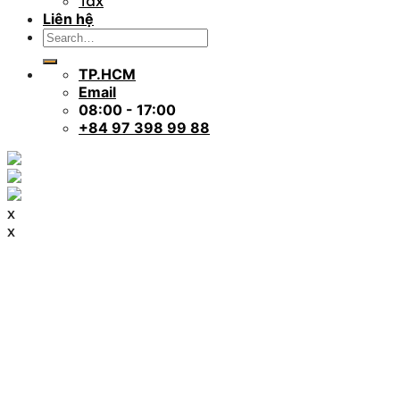
Tax
Liên hệ
TP.HCM
Email
08:00 - 17:00
+84 97 398 99 88
x
x