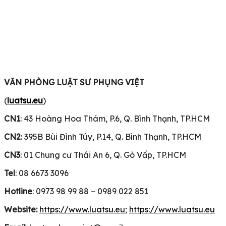
VĂN PHÒNG LUẬT SƯ PHỤNG VIỆT
(
luatsu.eu
)
CN1
: 43 Hoàng Hoa Thám, P.6, Q. Bình Thạnh, TP.HCM
CN2
: 395B Bùi Đình Túy, P.14, Q. Bình Thạnh, TP.HCM
CN3
: 01 Chung cư Thái An 6, Q. Gò Vấp, TP.HCM
Tel
: 08 6673 3096
Hotline
: 0973 98 99 88 – 0989 022 851
Website:
https://www.luatsu.eu
;
https://www.luatsu.eu