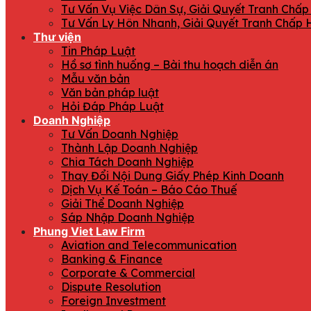
Tư Vấn Vụ Việc Dân Sự, Giải Quyết Tranh Chấp
Tư Vấn Ly Hôn Nhanh, Giải Quyết Tranh Chấp 
Thư viện
Tin Pháp Luật
Hồ sơ tình huống – Bài thu hoạch diễn án
Mẫu văn bản
Văn bản pháp luật
Hỏi Đáp Pháp Luật
Doanh Nghiệp
Tư Vấn Doanh Nghiệp
Thành Lập Doanh Nghiệp
Chia Tách Doanh Nghiệp
Thay Đổi Nội Dung Giấy Phép Kinh Doanh
Dịch Vụ Kế Toán – Báo Cáo Thuế
Giải Thể Doanh Nghiệp
Sáp Nhập Doanh Nghiệp
Phung Viet Law Firm
Aviation and Telecommunication
Banking & Finance
Corporate & Commercial
Dispute Resolution
Foreign Investment