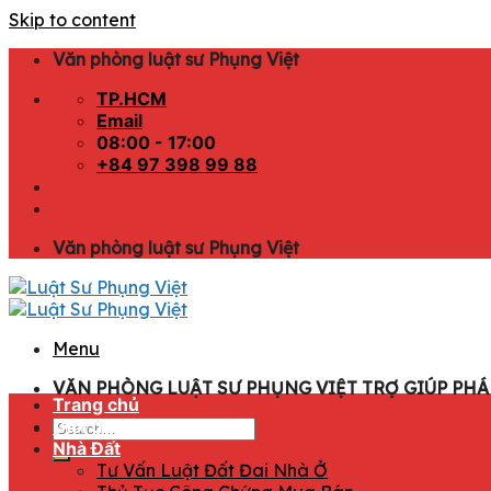
Skip to content
Văn phòng luật sư Phụng Việt
TP.HCM
Email
08:00 - 17:00
+84 97 398 99 88
Văn phòng luật sư Phụng Việt
Menu
VĂN PHÒNG LUẬT SƯ PHỤNG VIỆT TRỢ GIÚP PHÁP
Trang chủ
Giới thiệu
Nhà Đất
Tư Vấn Luật Đất Đai Nhà Ở