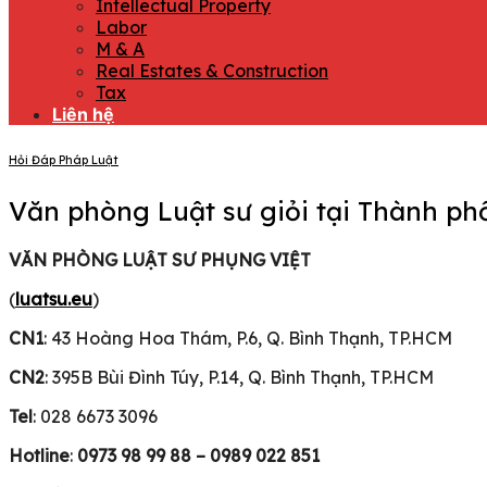
Intellectual Property
Labor
M & A
Real Estates & Construction
Tax
Liên hệ
Hỏi Đáp Pháp Luật
Văn phòng Luật sư giỏi tại Thành ph
VĂN PHÒNG LUẬT SƯ PHỤNG VIỆT
(
luatsu.eu
)
CN1
: 43 Hoàng Hoa Thám, P.6, Q. Bình Thạnh, TP.HCM
CN2
: 395B Bùi Đình Túy, P.14, Q. Bình Thạnh, TP.HCM
Tel
: 028 6673 3096
Hotline
:
0973 98 99 88 – 0989 022 851