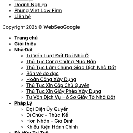
Doanh Nghiệp
Phung Viet Law Firm
Liên hệ
Copyright 2026 ©
WebSeoGoogle
Trang chủ
Giới thiệu
Nhà Đất
Tư Vấn Luật Đất Đai Nhà Ở
Thủ Tục Công Chứng Mua Bán
Thủ Tục Làm Chứng Giao Dịch Nhà Đất
Bản vẽ đo đạc
Hoàn Công Xây Dựng
Thủ Tục Xin Cấp Chủ Quyền
Thủ Tục Xin Giấy Phép Xây Dựng
Tư Vấn Dịch Vụ Hồ Sơ Giấy Tờ Nhà Đất
Pháp Lý
Đại Diện Ủy Quyền
Di Chúc – Thừa Kế
Hôn Nhân – Gia Đình
Khiếu Kiện Hành Chính
Sở Hữu Trí Tuệ