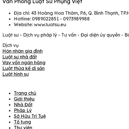
Văn Phòng Luật Sư Phụng Việt
Địa chỉ: 43 Hoàng Hoa Thám, P.6, Q. Bình Thạnh, TP
Hotline: 0989022851 - 0973989988
Website: www.luatsu.eu
Luật sư - Dịch vụ pháp lý - Tư vấn - Đại diện ủy quyền - B
Dịch vụ
Hôn nhân gia đình
Luật sư nhà đất
Vay vốn ngân hàng
Luật thừa kế di sản
Luật hình sự
Trang chủ
Giới thiệu
Nhà Đất
Pháp Lý
Sở Hữu Trí Tuệ
Tố tụng
Thư viện