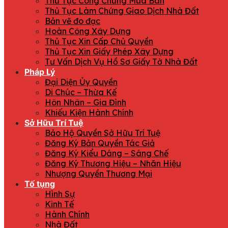
Thủ Tục Công Chứng Mua Bán
Thủ Tục Làm Chứng Giao Dịch Nhà Đất
Bản vẽ đo đạc
Hoàn Công Xây Dựng
Thủ Tục Xin Cấp Chủ Quyền
Thủ Tục Xin Giấy Phép Xây Dựng
Tư Vấn Dịch Vụ Hồ Sơ Giấy Tờ Nhà Đất
Pháp Lý
Đại Diện Ủy Quyền
Di Chúc – Thừa Kế
Hôn Nhân – Gia Đình
Khiếu Kiện Hành Chính
Sở Hữu Trí Tuệ
Bảo Hộ Quyền Sở Hữu Trí Tuệ
Đăng Ký Bản Quyền Tác Giả
Đăng Ký Kiểu Dáng – Sáng Chế
Đăng Ký Thương Hiệu – Nhãn Hiệu
Nhượng Quyền Thương Mại
Tố tụng
Hình Sự
Kinh Tế
Hành Chính
Nhà Đất