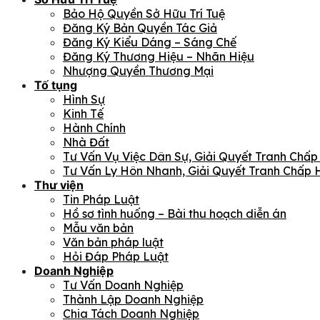
Bảo Hộ Quyền Sở Hữu Trí Tuệ
Đăng Ký Bản Quyền Tác Giả
Đăng Ký Kiểu Dáng – Sáng Chế
Đăng Ký Thương Hiệu – Nhãn Hiệu
Nhượng Quyền Thương Mại
Tố tụng
Hình Sự
Kinh Tế
Hành Chính
Nhà Đất
Tư Vấn Vụ Việc Dân Sự, Giải Quyết Tranh Chấp
Tư Vấn Ly Hôn Nhanh, Giải Quyết Tranh Chấp 
Thư viện
Tin Pháp Luật
Hồ sơ tình huống – Bài thu hoạch diễn án
Mẫu văn bản
Văn bản pháp luật
Hỏi Đáp Pháp Luật
Doanh Nghiệp
Tư Vấn Doanh Nghiệp
Thành Lập Doanh Nghiệp
Chia Tách Doanh Nghiệp