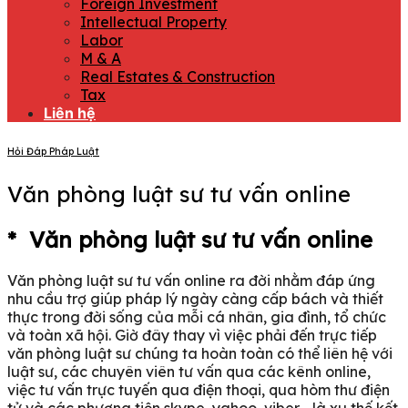
Foreign Investment
Intellectual Property
Labor
M & A
Real Estates & Construction
Tax
Liên hệ
Hỏi Đáp Pháp Luật
Văn phòng luật sư tư vấn online
* Văn phòng luật sư tư vấn online
Văn phòng luật sư tư vấn online ra đời nhằm đáp ứng
nhu cầu trợ giúp pháp lý ngày càng cấp bách và thiết
thực trong đời sống của mỗi cá nhân, gia đình, tổ chức
và toàn xã hội. Giờ đây thay vì việc phải đến trực tiếp
văn phòng luật sư chúng ta hoàn toàn có thể liên hệ với
luật sư, các chuyên viên tư vấn qua các kênh online,
việc tư vấn trực tuyến qua điện thoại, qua hòm thư điện
tử và các phương tiện skype, yahoo, viber… là xu thế kết