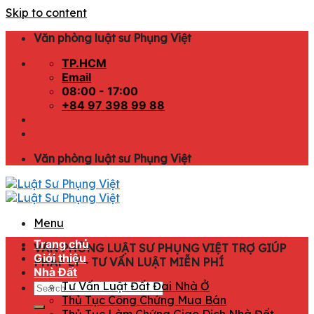
Skip to content
Văn phòng luật sư Phụng Việt
TP.HCM
Email
08:00 - 17:00
+84 97 398 99 88
Văn phòng luật sư Phụng Việt
Menu
Trang chủ
VĂN PHÒNG LUẬT SƯ PHỤNG VIỆT TRỢ GIÚP
Giới thiệu
PHÁP LÝ - TƯ VẤN LUẬT MIỄN PHÍ
Nhà Đất
Tư Vấn Luật Đất Đai Nhà Ở
Thủ Tục Công Chứng Mua Bán