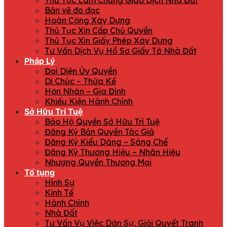
Thủ Tục Làm Chứng Giao Dịch Nhà Đất
Bản vẽ đo đạc
Hoàn Công Xây Dựng
Thủ Tục Xin Cấp Chủ Quyền
Thủ Tục Xin Giấy Phép Xây Dựng
Tư Vấn Dịch Vụ Hồ Sơ Giấy Tờ Nhà Đất
Pháp Lý
Đại Diện Ủy Quyền
Di Chúc – Thừa Kế
Hôn Nhân – Gia Đình
Khiếu Kiện Hành Chính
Sở Hữu Trí Tuệ
Bảo Hộ Quyền Sở Hữu Trí Tuệ
Đăng Ký Bản Quyền Tác Giả
Đăng Ký Kiểu Dáng – Sáng Chế
Đăng Ký Thương Hiệu – Nhãn Hiệu
Nhượng Quyền Thương Mại
Tố tụng
Hình Sự
Kinh Tế
Hành Chính
Nhà Đất
Tư Vấn Vụ Việc Dân Sự, Giải Quyết Tranh