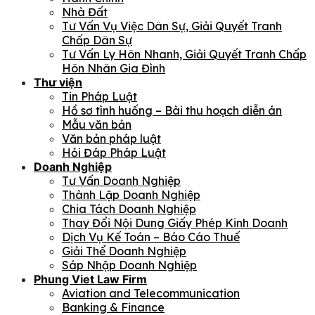
Nhà Đất
Tư Vấn Vụ Việc Dân Sự, Giải Quyết Tranh
Chấp Dân Sự
Tư Vấn Ly Hôn Nhanh, Giải Quyết Tranh Chấp
Hôn Nhân Gia Đình
Thư viện
Tin Pháp Luật
Hồ sơ tình huống – Bài thu hoạch diễn án
Mẫu văn bản
Văn bản pháp luật
Hỏi Đáp Pháp Luật
Doanh Nghiệp
Tư Vấn Doanh Nghiệp
Thành Lập Doanh Nghiệp
Chia Tách Doanh Nghiệp
Thay Đổi Nội Dung Giấy Phép Kinh Doanh
Dịch Vụ Kế Toán – Báo Cáo Thuế
Giải Thể Doanh Nghiệp
Sáp Nhập Doanh Nghiệp
Phung Viet Law Firm
Aviation and Telecommunication
Banking & Finance