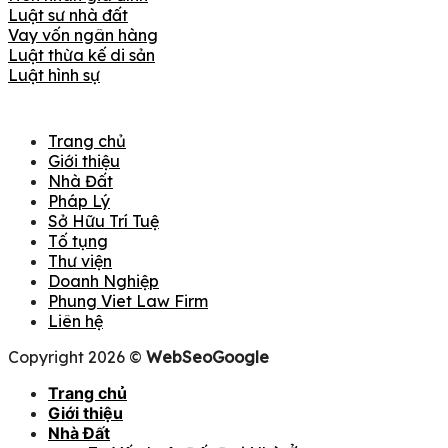
Luật sư nhà đất
Vay vốn ngân hàng
Luật thừa kế di sản
Luật hình sự
Trang chủ
Giới thiệu
Nhà Đất
Pháp Lý
Sở Hữu Trí Tuệ
Tố tụng
Thư viện
Doanh Nghiệp
Phung Viet Law Firm
Liên hệ
Copyright 2026 ©
WebSeoGoogle
Trang chủ
Giới thiệu
Nhà Đất