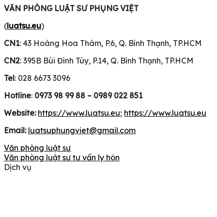
VĂN PHÒNG LUẬT SƯ PHỤNG VIỆT
(
luatsu.eu
)
CN1
: 43 Hoàng Hoa Thám, P.6, Q. Bình Thạnh, TP.HCM
CN2
: 395B Bùi Đình Túy, P.14, Q. Bình Thạnh, TP.HCM
Tel
: 028 6673 3096
Hotline
:
0973 98 99 88 – 0989 022 851
Website:
https://www.luatsu.eu
;
https://www.luatsu.eu
Email:
luatsuphungviet@gmail.com
Văn phòng luật sư
Văn phòng luật sư tư vấn ly hôn
Dịch vụ