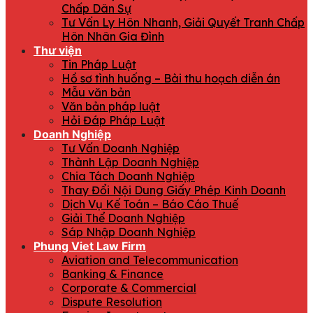
Chấp Dân Sự
Tư Vấn Ly Hôn Nhanh, Giải Quyết Tranh Chấp
Hôn Nhân Gia Đình
Thư viện
Tin Pháp Luật
Hồ sơ tình huống – Bài thu hoạch diễn án
Mẫu văn bản
Văn bản pháp luật
Hỏi Đáp Pháp Luật
Doanh Nghiệp
Tư Vấn Doanh Nghiệp
Thành Lập Doanh Nghiệp
Chia Tách Doanh Nghiệp
Thay Đổi Nội Dung Giấy Phép Kinh Doanh
Dịch Vụ Kế Toán – Báo Cáo Thuế
Giải Thể Doanh Nghiệp
Sáp Nhập Doanh Nghiệp
Phung Viet Law Firm
Aviation and Telecommunication
Banking & Finance
Corporate & Commercial
Dispute Resolution