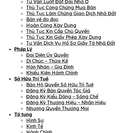
Tư Vấn Luật Đất Đai Nhà Ở
Thủ Tục Công Chứng Mua Bán
Thủ Tục Làm Chứng Giao Dịch Nhà Đất
Bản vẽ đo đạc
Hoàn Công Xây Dựng
Thủ Tục Xin Cấp Chủ Quyền
Thủ Tục Xin Giấy Phép Xây Dựng
Tư Vấn Dịch Vụ Hồ Sơ Giấy Tờ Nhà Đất
Pháp Lý
Đại Diện Ủy Quyền
Di Chúc – Thừa Kế
Hôn Nhân – Gia Đình
Khiếu Kiện Hành Chính
Sở Hữu Trí Tuệ
Bảo Hộ Quyền Sở Hữu Trí Tuệ
Đăng Ký Bản Quyền Tác Giả
Đăng Ký Kiểu Dáng – Sáng Chế
Đăng Ký Thương Hiệu – Nhãn Hiệu
Nhượng Quyền Thương Mại
Tố tụng
Hình Sự
Kinh Tế
Hành Chính