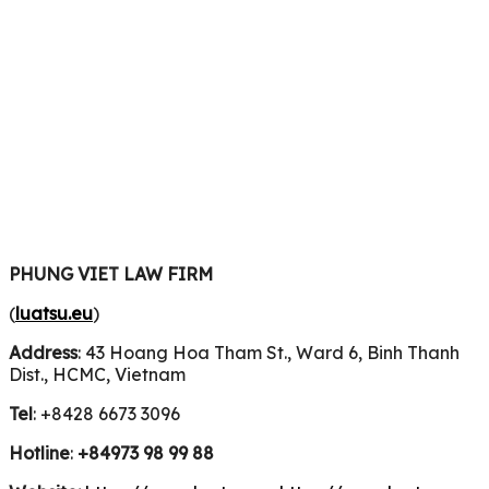
PHUNG VIET LAW FIRM
(
luatsu.eu
)
Address
: 43 Hoang Hoa Tham St., Ward 6, Binh Thanh
Dist., HCMC, Vietnam
Tel
: +8428 6673 3096
Hotline
:
+84973 98 99 88