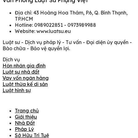
Văn Phòng Luật Sư Phụng Việt
Địa chỉ: 43 Hoàng Hoa Thám, P.6, Q. Bình Thạnh,
TP.HCM
Hotline: 0989022851 - 0973989988
Website: www.luatsu.eu
Luật sư - Dịch vụ pháp lý - Tư vấn - Đại diện ủy quyền -
Bào chữa - Bảo vệ quyền lợi.
Dịch vụ
Hôn nhân gia đình
Luật sư nhà đất
Vay vốn ngân hàng
Luật thừa kế di sản
Luật hình sự
Trang chủ
Giới thiệu
Nhà Đất
Pháp Lý
Sở Hữu Trí Tuệ