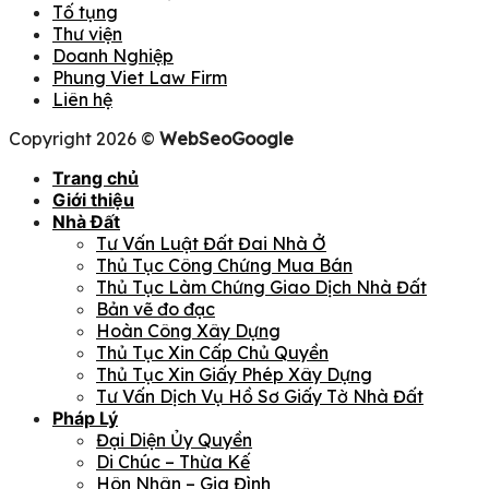
Tố tụng
Thư viện
Doanh Nghiệp
Phung Viet Law Firm
Liên hệ
Copyright 2026 ©
WebSeoGoogle
Trang chủ
Giới thiệu
Nhà Đất
Tư Vấn Luật Đất Đai Nhà Ở
Thủ Tục Công Chứng Mua Bán
Thủ Tục Làm Chứng Giao Dịch Nhà Đất
Bản vẽ đo đạc
Hoàn Công Xây Dựng
Thủ Tục Xin Cấp Chủ Quyền
Thủ Tục Xin Giấy Phép Xây Dựng
Tư Vấn Dịch Vụ Hồ Sơ Giấy Tờ Nhà Đất
Pháp Lý
Đại Diện Ủy Quyền
Di Chúc – Thừa Kế
Hôn Nhân – Gia Đình