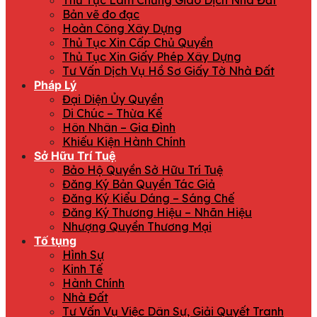
Thủ Tục Làm Chứng Giao Dịch Nhà Đất
Bản vẽ đo đạc
Hoàn Công Xây Dựng
Thủ Tục Xin Cấp Chủ Quyền
Thủ Tục Xin Giấy Phép Xây Dựng
Tư Vấn Dịch Vụ Hồ Sơ Giấy Tờ Nhà Đất
Pháp Lý
Đại Diện Ủy Quyền
Di Chúc – Thừa Kế
Hôn Nhân – Gia Đình
Khiếu Kiện Hành Chính
Sở Hữu Trí Tuệ
Bảo Hộ Quyền Sở Hữu Trí Tuệ
Đăng Ký Bản Quyền Tác Giả
Đăng Ký Kiểu Dáng – Sáng Chế
Đăng Ký Thương Hiệu – Nhãn Hiệu
Nhượng Quyền Thương Mại
Tố tụng
Hình Sự
Kinh Tế
Hành Chính
Nhà Đất
Tư Vấn Vụ Việc Dân Sự, Giải Quyết Tranh