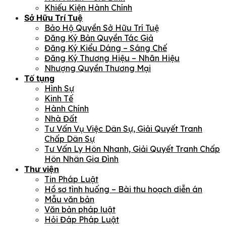
Khiếu Kiện Hành Chính
Sở Hữu Trí Tuệ
Bảo Hộ Quyền Sở Hữu Trí Tuệ
Đăng Ký Bản Quyền Tác Giả
Đăng Ký Kiểu Dáng – Sáng Chế
Đăng Ký Thương Hiệu – Nhãn Hiệu
Nhượng Quyền Thương Mại
Tố tụng
Hình Sự
Kinh Tế
Hành Chính
Nhà Đất
Tư Vấn Vụ Việc Dân Sự, Giải Quyết Tranh
Chấp Dân Sự
Tư Vấn Ly Hôn Nhanh, Giải Quyết Tranh Chấp
Hôn Nhân Gia Đình
Thư viện
Tin Pháp Luật
Hồ sơ tình huống – Bài thu hoạch diễn án
Mẫu văn bản
Văn bản pháp luật
Hỏi Đáp Pháp Luật