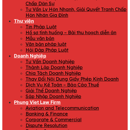
Chấp Dân Sự
Tư Vấn Ly Hôn Nhanh, Giải Quyết Tranh Chấp
Hôn Nhân Gia Đình
Thư viện
Tin Pháp Luật
Hồ sơ tình huống – Bài thu hoạch diễn án
Mẫu văn bản
Văn bản pháp luật
Hỏi Đáp Pháp Luật
Doanh Nghiệp
Tư Vấn Doanh Nghiệp
Thành Lập Doanh Nghiệp
Chia Tách Doanh Nghiệp
Thay Đổi Nội Dung Giấy Phép Kinh Doanh
Dịch Vụ Kế Toán – Báo Cáo Thuế
Giải Thể Doanh Nghiệp
Sáp Nhập Doanh Nghiệp
Phung Viet Law Firm
Aviation and Telecommunication
Banking & Finance
Corporate & Commercial
Dispute Resolution