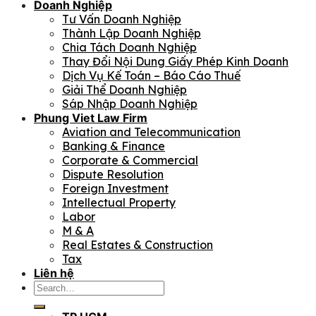
Doanh Nghiệp
Tư Vấn Doanh Nghiệp
Thành Lập Doanh Nghiệp
Chia Tách Doanh Nghiệp
Thay Đổi Nội Dung Giấy Phép Kinh Doanh
Dịch Vụ Kế Toán – Báo Cáo Thuế
Giải Thể Doanh Nghiệp
Sáp Nhập Doanh Nghiệp
Phung Viet Law Firm
Aviation and Telecommunication
Banking & Finance
Corporate & Commercial
Dispute Resolution
Foreign Investment
Intellectual Property
Labor
M & A
Real Estates & Construction
Tax
Liên hệ