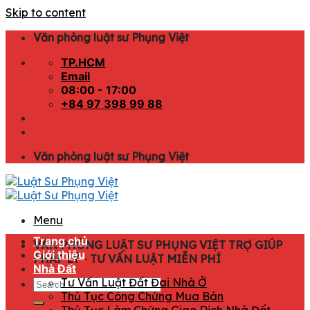
Skip to content
Văn phòng luật sư Phụng Việt
TP.HCM
Email
08:00 - 17:00
+84 97 398 99 88
Văn phòng luật sư Phụng Việt
Menu
Trang chủ
VĂN PHÒNG LUẬT SƯ PHỤNG VIỆT TRỢ GIÚP
Giới thiệu
PHÁP LÝ - TƯ VẤN LUẬT MIỄN PHÍ
Nhà Đất
Tư Vấn Luật Đất Đai Nhà Ở
Thủ Tục Công Chứng Mua Bán