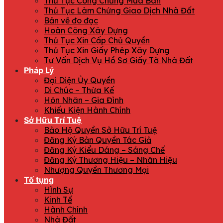
Thủ Tục Công Chứng Mua Bán
Thủ Tục Làm Chứng Giao Dịch Nhà Đất
Bản vẽ đo đạc
Hoàn Công Xây Dựng
Thủ Tục Xin Cấp Chủ Quyền
Thủ Tục Xin Giấy Phép Xây Dựng
Tư Vấn Dịch Vụ Hồ Sơ Giấy Tờ Nhà Đất
Pháp Lý
Đại Diện Ủy Quyền
Di Chúc – Thừa Kế
Hôn Nhân – Gia Đình
Khiếu Kiện Hành Chính
Sở Hữu Trí Tuệ
Bảo Hộ Quyền Sở Hữu Trí Tuệ
Đăng Ký Bản Quyền Tác Giả
Đăng Ký Kiểu Dáng – Sáng Chế
Đăng Ký Thương Hiệu – Nhãn Hiệu
Nhượng Quyền Thương Mại
Tố tụng
Hình Sự
Kinh Tế
Hành Chính
Nhà Đất