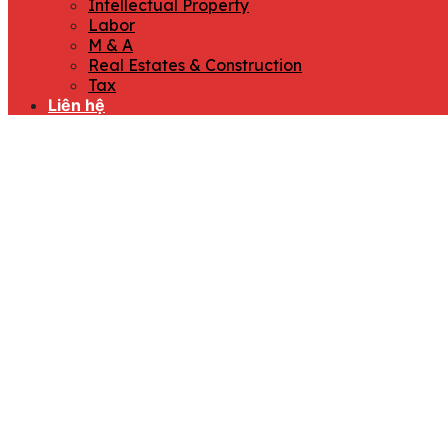
Intellectual Property
Labor
M & A
Real Estates & Construction
Tax
Liên hệ