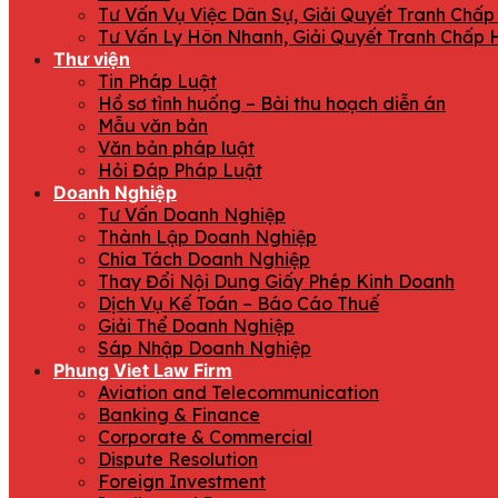
Tư Vấn Vụ Việc Dân Sự, Giải Quyết Tranh Chấp
Tư Vấn Ly Hôn Nhanh, Giải Quyết Tranh Chấp 
Thư viện
Tin Pháp Luật
Hồ sơ tình huống – Bài thu hoạch diễn án
Mẫu văn bản
Văn bản pháp luật
Hỏi Đáp Pháp Luật
Doanh Nghiệp
Tư Vấn Doanh Nghiệp
Thành Lập Doanh Nghiệp
Chia Tách Doanh Nghiệp
Thay Đổi Nội Dung Giấy Phép Kinh Doanh
Dịch Vụ Kế Toán – Báo Cáo Thuế
Giải Thể Doanh Nghiệp
Sáp Nhập Doanh Nghiệp
Phung Viet Law Firm
Aviation and Telecommunication
Banking & Finance
Corporate & Commercial
Dispute Resolution
Foreign Investment