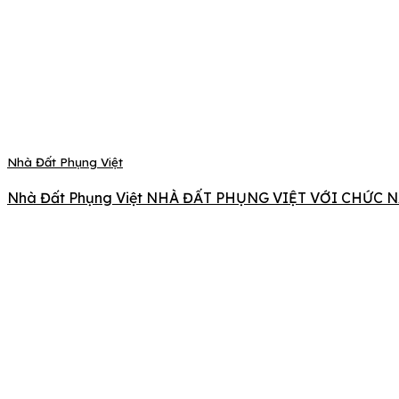
Nhà Đất Phụng Việt
Nhà Đất Phụng Việt NHÀ ĐẤT PHỤNG VIỆT VỚI CHỨC N