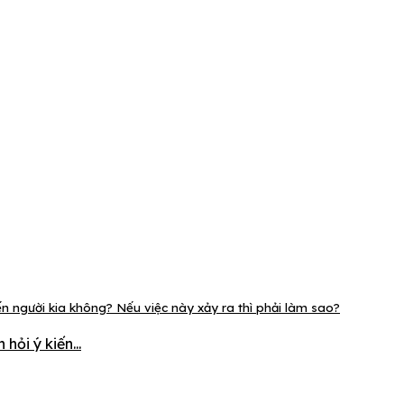
 người kia không? Nếu việc này xảy ra thì phải làm sao?
ỏi ý kiến...