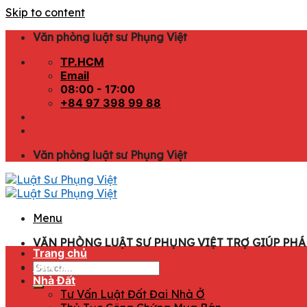
Skip to content
Văn phòng luật sư Phụng Việt
TP.HCM
Email
08:00 - 17:00
+84 97 398 99 88
Văn phòng luật sư Phụng Việt
Menu
VĂN PHÒNG LUẬT SƯ PHỤNG VIỆT TRỢ GIÚP PHÁP
Trang chủ
Giới thiệu
Nhà Đất
Tư Vấn Luật Đất Đai Nhà Ở